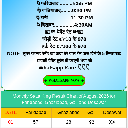
🌀फरिदाबाद..........5:55 PM
🌀गाजियाबाद........9:30 PM
🌀गली................11:30 PM
🌀दिसावर..............4:30AM
💵💸 पेमेंट रेट 💸💵
जोड़ी रेट 👉10 के 970
हर्फ़ रेट 👉100 के 970
NOTE: सुपर फास्ट पेमेंट का वादा मेरे पास गेम पास होने के 5 मिनट बाद
आपकी पेमेंट तुरंत दी जाएगी भैया जी
Whatsapp Kare 👇👇👇
📳 𝐖𝐇𝐀𝐓𝐒𝐀𝐏𝐏 𝐍𝐎𝐖 📳
Monthly Satta King Result Chart of August 2026 for
Faridabad, Ghaziabad, Gali and Desawar
DATE
Faridabad
Ghaziabad
Gali
Desawar
01
57
23
92
XX