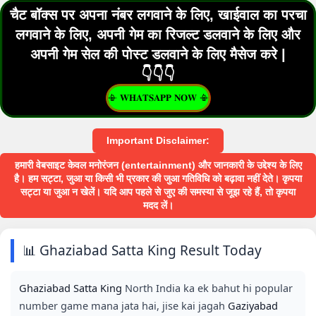
चैट बॉक्स पर अपना नंबर लगवाने के लिए, खाईवाल का परचा
लगवाने के लिए,
अपनी गेम का रिजल्ट डलवाने के लिए और
अपनी गेम सेल की पोस्ट डलवाने के लिए मैसेज करे |
👇👇👇
📳 𝐖𝐇𝐀𝐓𝐒𝐀𝐏𝐏 𝐍𝐎𝐖 📳
Important Disclaimer:
हमारी वेबसाइट केवल मनोरंजन (entertainment) और जानकारी के उद्देश्य के लिए
है। हम सट्टा, जुआ या किसी भी प्रकार की जुआ गतिविधि को बढ़ावा नहीं देते। कृपया
सट्टा या जुआ न खेलें। यदि आप पहले से जुए की समस्या से जूझ रहे हैं, तो कृपया
मदद लें।
📊 Ghaziabad Satta King Result Today
Ghaziabad Satta King
North India ka ek bahut hi popular
number game mana jata hai, jise kai jagah
Gaziyabad