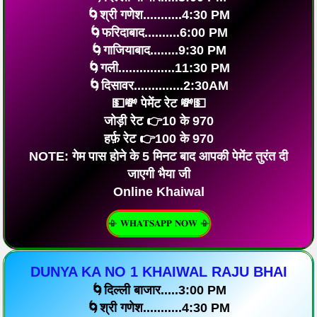
🌀श्री गणेश...........4:30 PM
🌀फरिदाबाद..........6:00 PM
🌀गाजियाबाद........9:30 PM
🌀गली................11:30 PM
🌀दिसावर..............2:30AM
💵💸 पेमेंट रेट 💸💵
जोड़ी रेट 👉10 के 970
हर्फ़ रेट 👉100 के 970
NOTE: गेम पास होने के 5 मिनट बाद आपकी पेमेंट तुरंत दी
जाएगी भैया जी
Online Khaiwal
📳 𝐖𝐇𝐀𝐓𝐒𝐀𝐏𝐏 𝐍𝐎𝐖 📳
DUNYA KA NO 1 KHAIWAL RAJU BHAI
🌀दिल्ली बाजार.....3:00 PM
🌀श्री गणेश...........4:30 PM