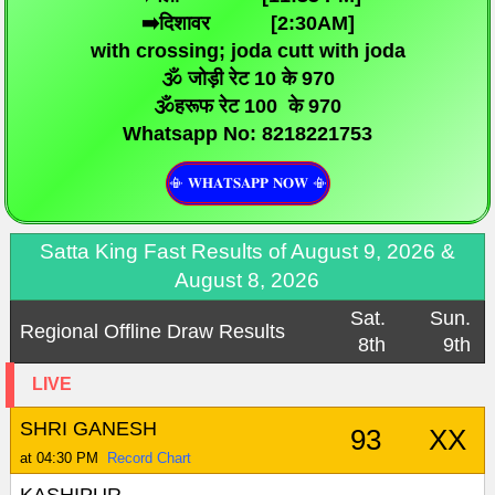
➡️दिशावर [2:30AM]
with crossing; joda cutt with joda
🕉️ जोड़ी रेट 10 के 970
🕉️हरूफ रेट 100 के 970
Whatsapp No: 8218221753
📳 𝐖𝐇𝐀𝐓𝐒𝐀𝐏𝐏 𝐍𝐎𝐖 📳
Satta King Fast Results of August 9, 2026 &
August 8, 2026
Sat.
Sun.
Regional Offline Draw Results
8th
9th
LIVE
SHRI GANESH
93
XX
at 04:30 PM
Record Chart
KASHIPUR