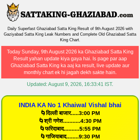
Daily Superfast Ghaziabad Satta King Result of 9th August 2026 with
Gaziyabad Satta King Leak Numbers and Complete Old Ghaziabad Satta
King Chart.
Today
Sunday, 9th August 2026
ka
Ghaziabad Satta King
Result
yahan update kiya gaya hai. Is page par aap
Ghaziabad Satta King ka aaj ka result, live update aur
monthly chart ek hi jagah dekh sakte hain.
Updated:
August 9, 2026, 16:33:41
IST.
INDIA KA No 1 Khaiwal Vishal bhai
🌀दिल्ली बाजार.....3:00 PM
🌀श्री गणेश...........4:30 PM
🌀फरिदाबाद..........5:55 PM
🌀गाजियाबाद........9:30 PM