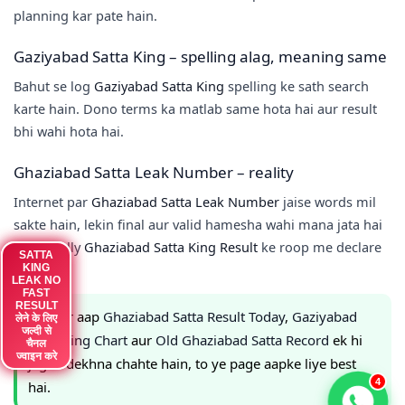
planning kar pate hain.
Gaziyabad Satta King – spelling alag, meaning same
Bahut se log
Gaziyabad Satta King
spelling ke sath search
karte hain. Dono terms ka matlab same hota hai aur result
bhi wahi hota hai.
Ghaziabad Satta Leak Number – reality
Internet par
Ghaziabad Satta Leak Number
jaise words mil
sakte hain, lekin final aur valid hamesha wahi mana jata hai
jo officially
Ghaziabad Satta King Result
ke roop me declare
SATTA
SATTA
hota hai.
KING
KING
LEAK NO
LEAK NO
FAST
FAST
RESULT
RESULT
✅ Agar aap
Ghaziabad Satta Result Today
,
Gaziyabad
लेने के लिए
लेने के लिए
जल्दी से
जल्दी से
Satta King Chart
aur
Old Ghaziabad Satta Record
ek hi
चैनल
चैनल
ज्वाइन करे
ज्वाइन करे
jagah dekhna chahte hain, to ye page aapke liye best
4
hai.