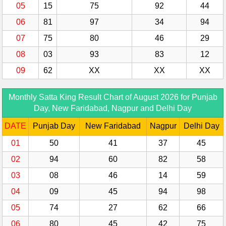
05
15
75
92
44
06
81
97
34
94
07
75
80
46
29
08
03
93
83
12
09
62
XX
XX
XX
Monthly Satta King Result Chart of August 2026 for Punjab
Day, New Faridabad, Nagpur and Delhi Day
DATE
Punjab Day
New Faridabad
Nagpur
Delhi Day
01
50
41
37
45
02
94
60
82
58
03
08
46
14
59
04
09
45
94
98
05
74
27
62
66
06
80
45
42
75