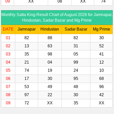
09
XX
08
XX
74
Monthly Satta King Result Chart of August 2026 for Jamnapar,
Hindustan, Sadar Bazar and Mg Prime
DATE
Jamnapar
Hindustan
Sadar Bazar
Mg Prime
01
82
88
82
30
02
13
63
31
52
03
35
98
05
41
04
21
04
99
12
05
74
19
24
10
06
17
30
95
68
07
53
49
48
96
08
97
22
30
42
09
72
XX
35
XX