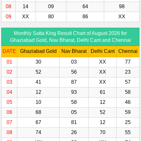
08
14
09
64
98
09
XX
80
86
XX
Monthly Satta King Result Chart of August 2026 for
Ghaziabad Gold, Nav Bharat, Delhi Cant and Chennai
DATE
Ghaziabad Gold
Nav Bharat
Delhi Cant
Chennai
01
30
03
XX
77
02
52
56
XX
23
03
41
87
XX
57
04
12
93
61
58
05
10
58
12
46
06
68
05
52
59
07
67
81
12
25
08
74
26
70
55