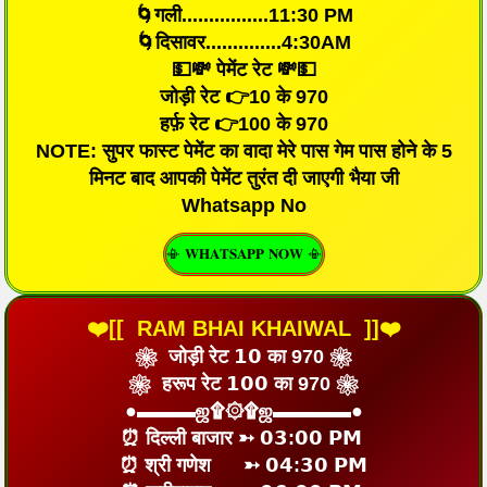
🌀गली................11:30 PM
🌀दिसावर..............4:30AM
💵💸 पेमेंट रेट 💸💵
जोड़ी रेट 👉10 के 970
हर्फ़ रेट 👉100 के 970
NOTE: सुपर फास्ट पेमेंट का वादा मेरे पास गेम पास होने के 5
मिनट बाद आपकी पेमेंट तुरंत दी जाएगी भैया जी
Whatsapp No
📳 𝐖𝐇𝐀𝐓𝐒𝐀𝐏𝐏 𝐍𝐎𝐖 📳
❤️[[ RAM BHAI KHAIWAL ]]❤️
❀ जोड़ी रेट 𝟭𝟬 का 970 ❀
❀ हरूप रेट 𝟭𝟬𝟬 का 970 ❀
●▬▬▬ஜ۩۞۩ஜ▬▬▬▬●
⏰ दिल्ली बाजार ➳ 𝟬𝟯:𝟬𝟬 𝗣𝗠
⏰ श्री गणेश ➳ 𝟬𝟰:𝟯𝟬 𝗣𝗠