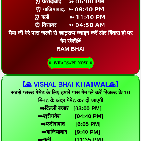
⏰ फरीदाबाद. ➳ 𝟬𝟲:𝟬𝟬 𝗣𝗠
⏰ गाजियाबाद. ➳ 𝟬𝟵:𝟰𝟬 𝗣𝗠
⏰ गली ➳ 𝟭𝟭:𝟰𝟬 𝗣𝗠
⏰ दिसावर ➳ 𝟬𝟰:𝟱𝟬 𝗔𝗠
भैया जी मेरे पास जल्दी से व्हाट्सप्प ज्वाइन करें और बिंदास हो पर
गेम खेलें💯
RAM BHAI
📳 𝐖𝐇𝐀𝐓𝐒𝐀𝐏𝐏 𝐍𝐎𝐖 📳
【🙏 VISHAL BHAI 𝗞𝗛𝗔𝗜𝗪𝗔𝗟🙏】
सबसे फास्ट पेमेंट के लिए हमारे पास गेम प्ले करें रिजल्ट के 10
मिनट के अंदर पेमेंट कर दी जाएगी
➡️दिल्ली‌ बजार [03:00 PM]
➡️श्रीगणेश [04:40 PM]
➡️फरीदाबाद [6:05 PM]
➡️गाजियाबाद [9:40 PM]
➡️गली [11:35 PM]