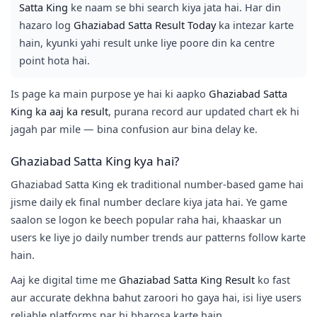
Satta King
ke naam se bhi search kiya jata hai. Har din
hazaro log
Ghaziabad Satta Result Today
ka intezar karte
hain, kyunki yahi result unke liye poore din ka centre
point hota hai.
Is page ka main purpose ye hai ki aapko
Ghaziabad Satta
King ka aaj ka result
, purana record aur updated chart ek hi
jagah par mile — bina confusion aur bina delay ke.
Ghaziabad Satta King kya hai?
Ghaziabad Satta King ek traditional number-based game hai
jisme daily ek final number declare kiya jata hai. Ye game
saalon se logon ke beech popular raha hai, khaaskar un
users ke liye jo daily number trends aur patterns follow karte
hain.
Aaj ke digital time me
Ghaziabad Satta King Result
ko fast
aur accurate dekhna bahut zaroori ho gaya hai, isi liye users
reliable platforms par hi bharosa karte hain.