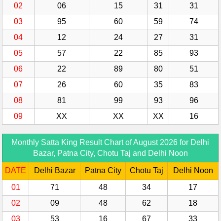
02
06
15
31
31
03
95
60
59
74
04
12
24
27
31
05
57
22
85
93
06
22
89
80
51
07
26
60
35
83
08
81
99
93
96
09
XX
XX
XX
16
Monthly Satta King Result Chart of August 2026 for Delhi
Bazar, Patna City, Chotu Taj and Delhi Noon
DATE
Delhi Bazar
Patna City
Chotu Taj
Delhi Noon
01
71
48
34
17
02
09
48
62
18
03
53
16
67
33