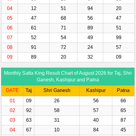
04
12
51
94
20
05
47
68
56
47
06
61
71
89
51
07
52
54
49
99
08
91
72
24
57
09
89
20
32
09
Monthly Satta King Result Chart of August 2026 for Taj, Shri
Ganesh, Kashipur and Patna
DATE
Taj
Shri Ganesh
Kashipur
Patna
01
09
26
56
66
02
92
58
57
65
03
63
31
40
87
04
67
10
84
45