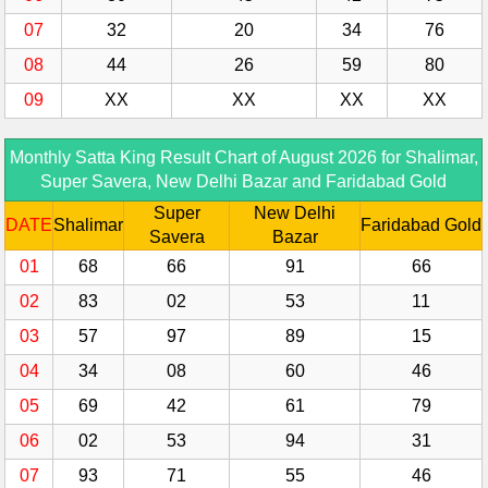
07
32
20
34
76
08
44
26
59
80
09
XX
XX
XX
XX
Monthly Satta King Result Chart of August 2026 for Shalimar,
Super Savera, New Delhi Bazar and Faridabad Gold
Super
New Delhi
DATE
Shalimar
Faridabad Gold
Savera
Bazar
01
68
66
91
66
02
83
02
53
11
03
57
97
89
15
04
34
08
60
46
05
69
42
61
79
06
02
53
94
31
07
93
71
55
46