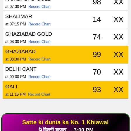
98
XX
at 07:30 PM
Record Chart
SHALIMAR
14
XX
at 07:15 PM
Record Chart
GHAZIABAD GOLD
74
XX
at 08:30 PM
Record Chart
GHAZIABAD
99
XX
at 08:30 PM
Record Chart
DELHI CANT
70
XX
at 09:00 PM
Record Chart
GALI
93
XX
at 11:15 PM
Record Chart
Satte ki dunia ka No. 1 Khiawal
🌀दिल्ली बाजार.....3:00 PM